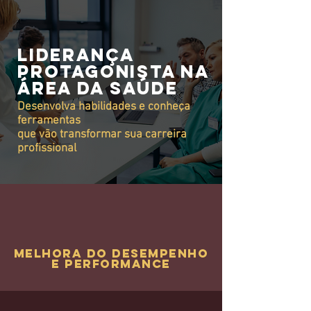
liderança
protagonista na
área da saúde
Desenvolva habilidades e conheça
ferramentas
que vão transformar
sua carreira
profissional
melhora do desempenho
e performance